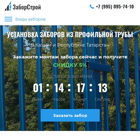
+7 (995) 095-74-10
Виды заборов
УСТАНОВКА ЗАБОРОВ ИЗ ПРОФИЛЬНОЙ ТРУБЫ
В Казани и Республике Татарстан
Закажите монтаж забора сейчас и получите
СКИДКУ 5%
ОСТАЛОСЬ ВРЕМЕНИ
01
14
17
12
Дней
Часов
Минут
Секунд
Заказать забор